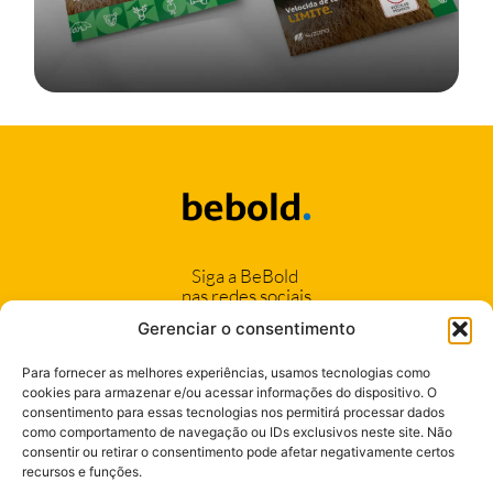
Siga a BeBold
nas redes sociais
Gerenciar o consentimento
Para fornecer as melhores experiências, usamos tecnologias como
cookies para armazenar e/ou acessar informações do dispositivo. O
consentimento para essas tecnologias nos permitirá processar dados
(11) 94042-1222
como comportamento de navegação ou IDs exclusivos neste site. Não
consentir ou retirar o consentimento pode afetar negativamente certos
(17) 99106-6424
recursos e funções.