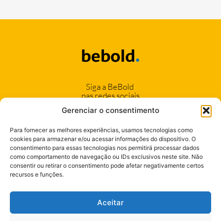
Siga a BeBold
nas redes sociais
Gerenciar o consentimento
Para fornecer as melhores experiências, usamos tecnologias como
cookies para armazenar e/ou acessar informações do dispositivo. O
consentimento para essas tecnologias nos permitirá processar dados
(11) 94042-1222
como comportamento de navegação ou IDs exclusivos neste site. Não
consentir ou retirar o consentimento pode afetar negativamente certos
(17) 99106-6424
recursos e funções.
Seja nosso Cliente
Aceitar