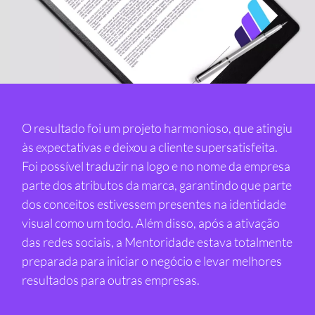
O resultado foi um projeto harmonioso, que atingiu
às expectativas e deixou a cliente supersatisfeita.
Foi possível traduzir na logo e no nome da empresa
parte dos atributos da marca, garantindo que parte
dos conceitos estivessem presentes na identidade
visual como um todo. Além disso, após a ativação
das redes sociais, a Mentoridade estava totalmente
preparada para iniciar o negócio e levar melhores
resultados para outras empresas.