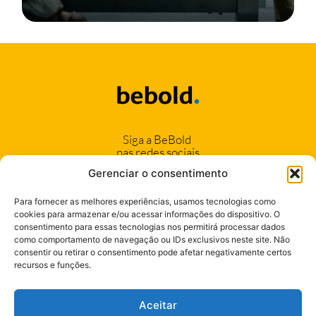
Siga a BeBold
nas redes sociais
Gerenciar o consentimento
Para fornecer as melhores experiências, usamos tecnologias como
cookies para armazenar e/ou acessar informações do dispositivo. O
consentimento para essas tecnologias nos permitirá processar dados
(11) 94042-1222
como comportamento de navegação ou IDs exclusivos neste site. Não
consentir ou retirar o consentimento pode afetar negativamente certos
(17) 99106-6424
recursos e funções.
Seja nosso Cliente
Aceitar