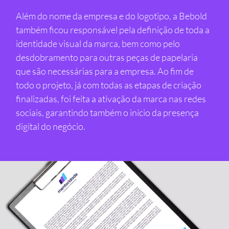
Além do nome da empresa e do logotipo, a Bebold
também ficou responsável pela definição de toda a
identidade visual da marca, bem como pelo
desdobramento para outras peças de papelaria
que são necessárias para a empresa. Ao fim de
todo o projeto, já com todas as etapas de criação
finalizadas, foi feita a ativação da marca nas redes
sociais, garantindo também o início da presença
digital do negócio.