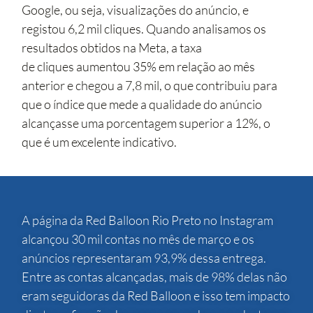
Google, ou seja, visualizações do anúncio, e
registou 6,2 mil cliques. Quando analisamos os
resultados obtidos na Meta, a taxa
de cliques aumentou 35% em relação ao mês
anterior e chegou a 7,8 mil, o que contribuiu para
que o índice que mede a qualidade do anúncio
alcançasse uma porcentagem superior a 12%, o
que é um excelente indicativo.
A página da Red Balloon Rio Preto no Instagram
alcançou 30 mil contas no mês de março e os
anúncios representaram 93,9% dessa entrega.
Entre as contas alcançadas, mais de 98% delas não
eram seguidoras da Red Balloon e isso tem impacto