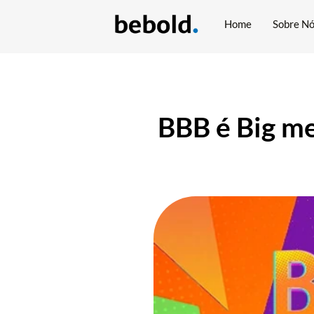
Home
Sobre N
BBB é Big m