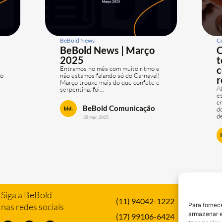
BeBold News
C
BeBold News | Março
C
2025
t
c
Entramos no mês com muito ritmo e
 o
não estamos falando só do Carnaval!
r
Março trouxe mais do que confete e
A
serpentina: foi...
e
c
BeBold Comunicação
d
de
28 mar, 2025
Siga a BeBold
(11) 94042-1222
nas redes sociais
Para fornec
armazenar e
(17) 99106-6424