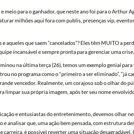
 meio para o ganhador, que neste ano foi para o Arthur Ag
turar milhões aqui fora com publis, presenças vip, eventos
 e aqueles que saem “cancelados”? Eles têm MUITO a perde
equipe incansável e sempre pronta para gerenciar uma crise
minou na última terça (26), temos um exemplo genial para
trou no programa como o “primeiro a ser eliminado”, “já ca
rande vencedor. Realmente, um corajoso sob o olhar do púb
a limpar sua própria imagem, após ter seu nome envolvid
icação e entusiastas do entretenimento, devemos olhar n
ão e analisar que, uma ação bem pensada, com estrutura de
de carreira, é possível reverter uma situação desagradável