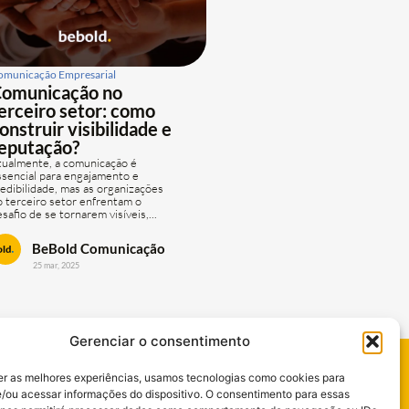
omunicação Empresarial
omunicação no
erceiro setor: como
onstruir visibilidade e
eputação?
tualmente, a comunicação é
ssencial para engajamento e
redibilidade, mas as organizações
o terceiro setor enfrentam o
safio de se tornarem visíveis,...
BeBold Comunicação
25 mar, 2025
Gerenciar o consentimento
er as melhores experiências, usamos tecnologias como cookies para
Seja nosso Cliente
/ou acessar informações do dispositivo. O consentimento para essas