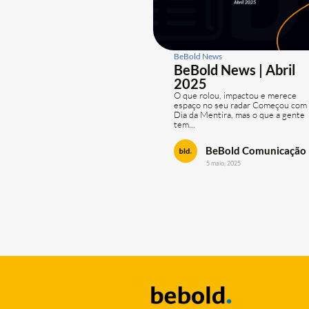
BeBold News
BeBold News | Abril
2025
O que rolou, impactou e merece
espaço no seu radar Começou com
Dia da Mentira, mas o que a gente
tem...
BeBold Comunicação
5 maio, 2025