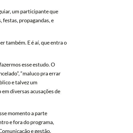
uiar, um participante que
, festas, propagandas, e
r também. E é aí, que entra o
.
 fazermos esse estudo. O
ncelado”, “maluco pra errar
lico e talvez um
o em diversas acusações de
esse momento a parte
ntro e fora do programa,
. Comunicação e gestão,