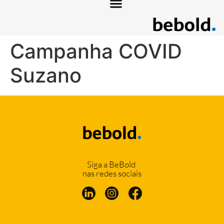
Campanha COVID
Suzano
Siga a BeBold
nas redes sociais