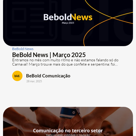
BeBold News
BeBold News | Março 2025
Entramos no mês com muito ritmo e não estamos falando só do
Carnaval! Março trouxe mais do que confete e serpentina: foi...
BeBold Comunicação
28 mar, 2025