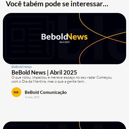
Você tabém pode se interessar…
BeBold News
BeBold News | Abril 2025
O que rolou, impactou e merece espaço no seu radar Começou
com o Dia da Mentira, mas o que a gente tem...
BeBold Comunicação
5 maio, 2025