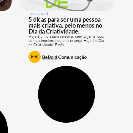
Institucional
5 dicas para ser uma pessoa
mais criativa, pelo menos no
Dia da Criatividade.
Hoje é um dia para celebrar, sem julgamentos,
como a inocência de uma criança. Hoje é o Dia
da Criatividade. E nós...
BeBold Comunicação
17 nov, 2021