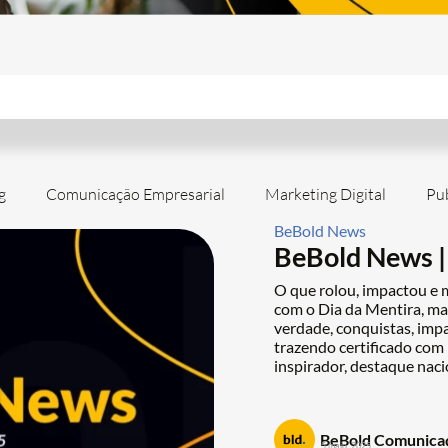
g
Comunicação Empresarial
Marketing Digital
Pub
BeBold News
BeBold News |
O que rolou, impactou e
com o Dia da Mentira, mas
verdade, conquistas, imp
trazendo certificado com
inspirador, destaque naci
BeBold Comunica
5 maio, 2025