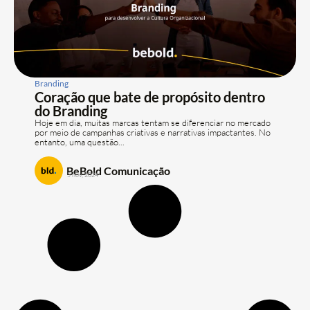
Branding
Coração que bate de propósito dentro
do Branding
Hoje em dia, muitas marcas tentam se diferenciar no mercado
por meio de campanhas criativas e narrativas impactantes. No
entanto, uma questão...
BeBold Comunicação
5 nov, 2024