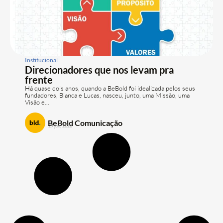
Institucional
Direcionadores que nos levam pra
frente
Há quase dois anos, quando a BeBold foi idealizada pelos seus
fundadores, Bianca e Lucas, nasceu, junto, uma Missão, uma
Visão e...
BeBold Comunicação
29 jun, 2020