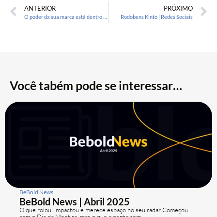
ANTERIOR
PRÓXIMO
O poder da sua marca está dentro de você. Mira nela e vai.
Rodobens Kinto | Redes Sociais
Você tabém pode se interessar…
BeBold News
BeBold News | Abril 2025
O que rolou, impactou e merece espaço no seu radar Começou
com o Dia da Mentira, mas o que a gente tem...