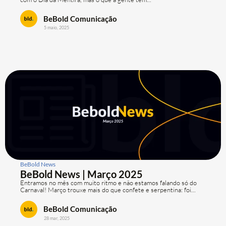
BeBold Comunicação
5 maio, 2025
BeBold News
BeBold News | Março 2025
Entramos no mês com muito ritmo e não estamos falando só do
Carnaval! Março trouxe mais do que confete e serpentina: foi...
BeBold Comunicação
28 mar, 2025