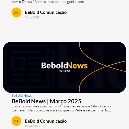
com o Dia da Mentira, mas o que a gente tem...
BeBold Comunicação
5 maio, 2025
BeBold News
BeBold News | Março 2025
Entramos no mês com muito ritmo e não estamos falando só do
Carnaval! Março trouxe mais do que confete e serpentina: foi...
BeBold Comunicação
28 mar, 2025