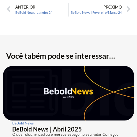
ANTERIOR
PRÓXIMO
BeBold News | Janeiro 24
BeBold News | Fevereiro/Março 24
Você tabém pode se interessar…
BeBold News
BeBold News | Abril 2025
O que rolou, impactou e merece espaço no seu radar Começou