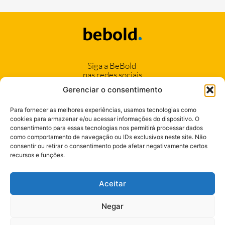
Siga a BeBold
nas redes sociais
Gerenciar o consentimento
Para fornecer as melhores experiências, usamos tecnologias como
cookies para armazenar e/ou acessar informações do dispositivo. O
consentimento para essas tecnologias nos permitirá processar dados
(11) 94042-1222
como comportamento de navegação ou IDs exclusivos neste site. Não
consentir ou retirar o consentimento pode afetar negativamente certos
(17) 99106-6424
recursos e funções.
Seja nosso Cliente
Aceitar
Negar